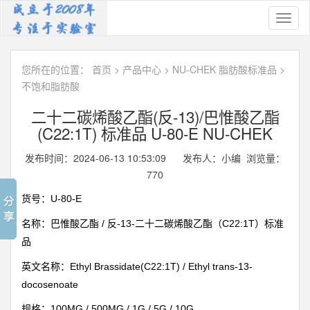
Toggl
naviga
您所在的位置：
首页
>
产品中心
>
NU-CHEK 脂肪酸标准品
>
不饱和脂肪酸
二十二碳烯酸乙酯(反-13)/巴惟酸乙酯
(C22:1T) 标准品 U-80-E NU-CHEK
发布时间：2024-06-13 10:53:09 发布人：小编 浏览量：
770
U-80-E
货号：
/
-13-
C22:1T
名称：巴惟酸乙酯
反
二十二碳烯酸乙酯（
）标准
品
Ethyl Brassidate(C22:1T) / Ethyl trans-13-
英文名称：
docosenoate
100MG / 500MG / 1G / 5G / 10G
规格：