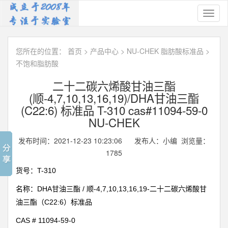
Toggl
naviga
您所在的位置：
首页
>
产品中心
>
NU-CHEK 脂肪酸标准品
>
不饱和脂肪酸
二十二碳六烯酸甘油三酯
(顺-4,7,10,13,16,19)/DHA甘油三酯
(C22:6) 标准品 T-310 cas#11094-59-0
NU-CHEK
发布时间：2021-12-23 10:23:06 发布人：小编 浏览量：
1785
T-310
货号：
DHA
/
-4,7,10,13,16,19-
名称：
甘油三酯
顺
二十二碳六烯酸甘
C22:6
油三酯（
）标准品
CAS # 11094-59-0